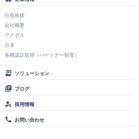
社長挨拶
会社概要
アクセス
沿革
各種認証取得（パートナー制度）
receipt_long
ソリューション
library_books
ブログ
person_search
採用情報
call
お問い合わせ