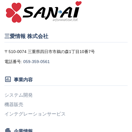
三愛情報 株式会社
〒510-0074 三重県四日市市鵜の森1丁目10番7号
電話番号:
059-359-0561
insert_chart_outlined
事業内容
システム開発
機器販売
インテグレーションサービス
apartment
企業情報