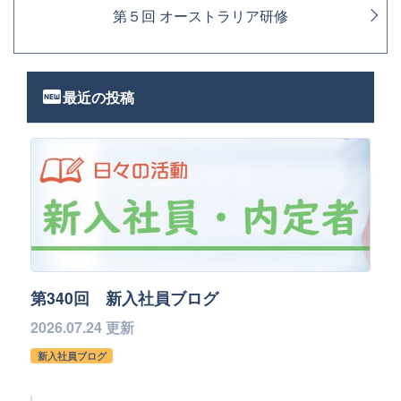
第５回 オーストラリア研修
fiber_new
最近の投稿
第340回 新入社員ブログ
2026.07.24 更新
新入社員ブログ