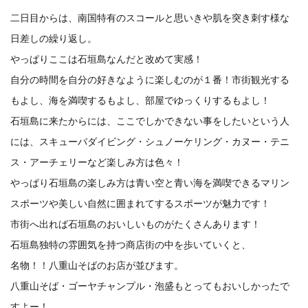
二日目からは、南国特有のスコールと思いきや肌を突き刺す様な
日差しの繰り返し。
やっぱりここは石垣島なんだと改めて実感！
自分の時間を自分の好きなように楽しむのが１番！市街観光する
もよし、海を満喫するもよし、部屋でゆっくりするもよし！
石垣島に来たからには、ここでしかできない事をしたいという人
には、スキューバダイビング・シュノーケリング・カヌー・テニ
ス・アーチェリーなど楽しみ方は色々！
やっぱり石垣島の楽しみ方は青い空と青い海を満喫できるマリン
スポーツや美しい自然に囲まれてするスポーツが魅力です！
市街へ出れば石垣島のおいしいものがたくさんあります！
石垣島独特の雰囲気を持つ商店街の中を歩いていくと、
名物！！八重山そばのお店が並びます。
八重山そば・ゴーヤチャンプル・泡盛もとってもおいしかったで
すよー！