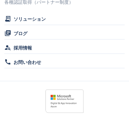
各種認証取得（パートナー制度）
receipt_long
ソリューション
library_books
ブログ
person_search
採用情報
call
お問い合わせ