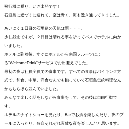
飛行機に乗り、いざ出発です！
石垣島に近づくに連れて、空は青く、海も透き通ってきました。
あいにく１日目の石垣島の天気は雨・・・。
少し残念ですが、２日目は晴れる事を祈ってバスでホテルに向か
いました。
ホテルに到着後、すぐにホテルから南国フルーツによ
る”WelcomeDrink”サービスでお出迎えでした。
最初の夜は社員全員での食事です。すべての食事はバイキング方
式で、和食、中華、洋食なんでも揃っていて石垣島伝統料理なん
かもちらほら並んでいました。
みんなで楽しく話をしながら食事をして、その後は自由行動で
す。
ホテルのナイトショーを見たり、Barでお酒を楽しんだり、夜のプ
ールに入ったり、各自それぞれ素敵な夜を楽しんだと思います。