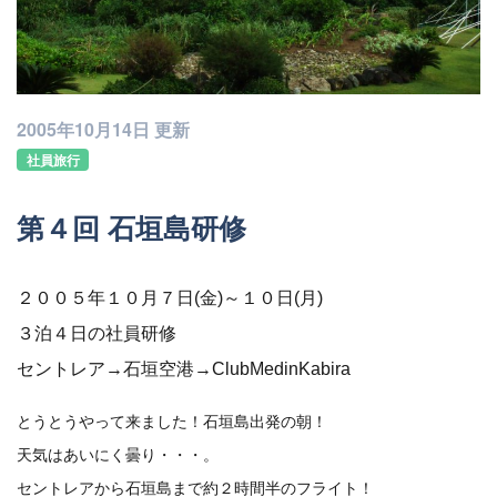
2005年10月14日 更新
社員旅行
第４回 石垣島研修
２００５年１０月７日(金)～１０日(月)
３泊４日の社員研修
セントレア→石垣空港→ClubMedinKabira
とうとうやって来ました！石垣島出発の朝！
天気はあいにく曇り・・・。
セントレアから石垣島まで約２時間半のフライト！