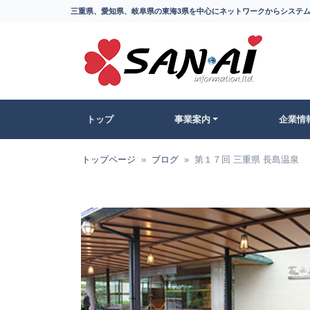
三重県、愛知県、岐阜県の東海3県を中心にネットワークからシステム
トップ
事業案内
企業情
トップページ
ブログ
第１７回 三重県 長島温泉