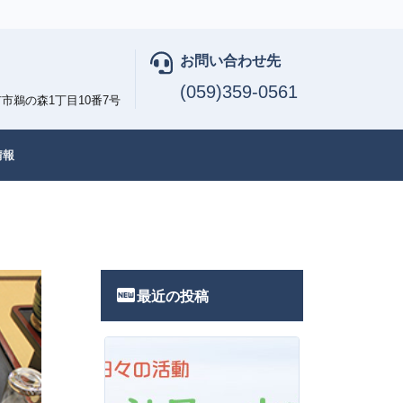
お問い合わせ先
(059)359-0561
市鵜の森1丁目10番7号
情報
fiber_new
最近の投稿