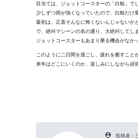
目当ては、ジェットコースターの「白鯨」で
少しずつ雨が強くなっていたので、白鯨だけ
最初は、正直そんなに怖くないんじゃないか
で、絶叫マシーンの名の通り、大絶叫してし
ジェットコースターもあまり乗る機会がなか
このように二日間を過ごし、疲れを癒すこと
来年はどこにいくのか、楽しみにしながら頑
person_pin
投稿者：