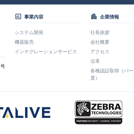
insert_chart_outlined
apartment
事業内容
企業情報
システム開発
社長挨拶
機器販売
会社概要
インテグレーションサービス
アクセス
沿革
7号
各種認証取得（パー
度）