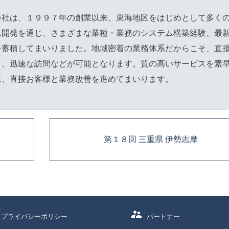
会社は、１９９７年の創業以来、東海地区をはじめとして多く
ム開発を通じ、さまざまな業種・業務のシステム構築経験、最
を蓄積してまいりました。地域密着の業務体系だからこそ、直
き、迅速な訪問などが可能となります。質の高いサービスを素
に、直接お客様と業務改善を進めてまいります。
第１８回 三重県 伊勢志摩
supervisor_account
プライバシーポリシー
パートナー