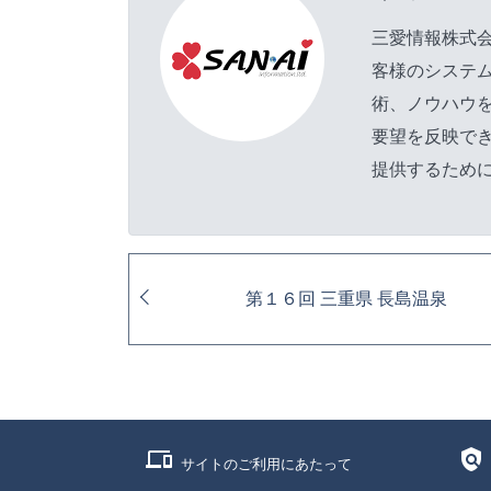
三愛情報株式
客様のシステ
術、ノウハウ
要望を反映で
提供するため
第１６回 三重県 長島温泉
phonelink
policy
サイトのご利用にあたって