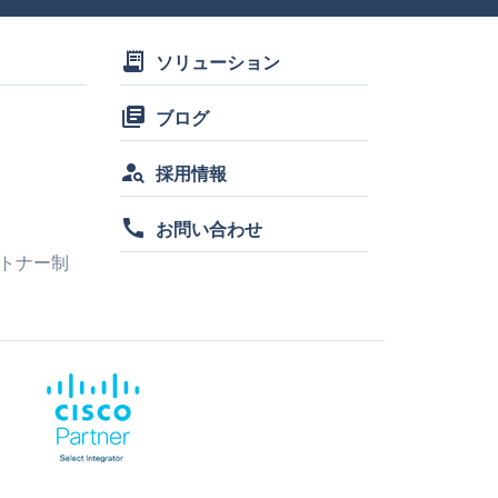
receipt_long
ソリューション
library_books
ブログ
person_search
採用情報
call
お問い合わせ
トナー制