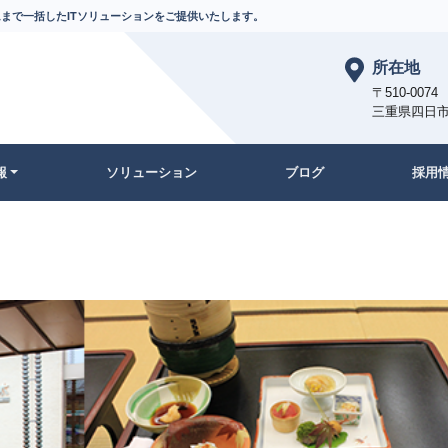
まで一括したITソリューションをご提供いたします。
所在地
〒510-0074
三重県四日市
報
ソリューション
ブログ
採用