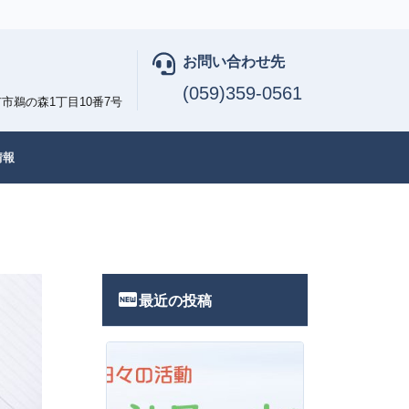
お問い合わせ先
(059)359-0561
市鵜の森1丁目10番7号
情報
fiber_new
最近の投稿