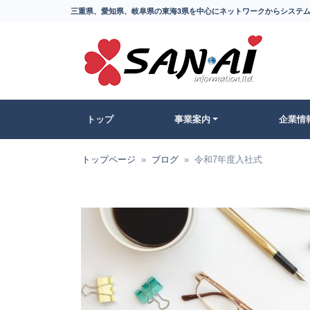
三重県、愛知県、岐阜県の東海3県を中心にネットワークからシステム
トップ
事業案内
企業情
トップページ
ブログ
令和7年度入社式