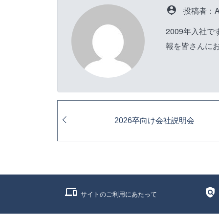
person_pin
投稿者：A
2009年入社
報を皆さんに
2026卒向け会社説明会
phonelink
policy
サイトのご利用にあたって