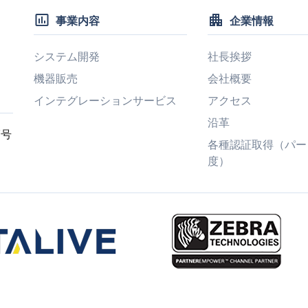
insert_chart_outlined
apartment
事業内容
企業情報
システム開発
社長挨拶
機器販売
会社概要
インテグレーションサービス
アクセス
沿革
7号
各種認証取得（パー
度）