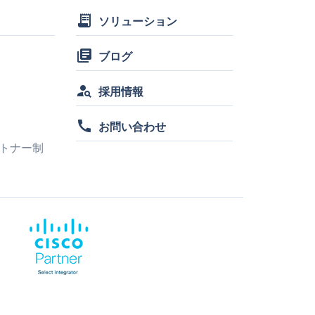
receipt_long
ソリューション
library_books
ブログ
person_search
採用情報
call
お問い合わせ
トナー制