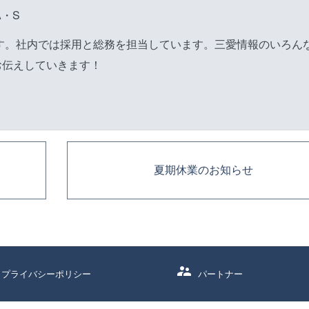
・S
です。社内では採用と総務を担当しています。三愛情報のいろん
お伝えしていきます！
夏期休業のお知らせ
supervisor_account
プライバシーポリシー
パートナー