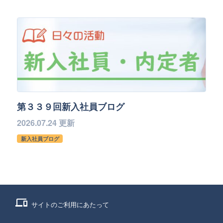
第３３９回新入社員ブログ
2026.07.24 更新
新入社員ブログ
phonelink
サイトのご利用にあたって