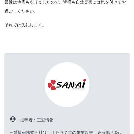
最近は地震もありましたので、皆様も自然災害には気を付けてお
過ごしください。
それでは失礼します。
person_pin
投稿者：三愛情報
三愛情報株式会社は、１９９７年の創業以来、東海地区をは