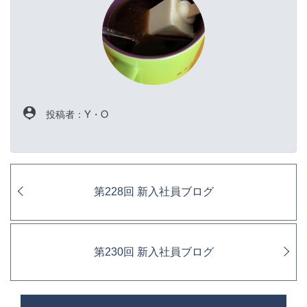
person_pin
投稿者：Y・O
第228回 新入社員ブログ
第230回 新入社員ブログ