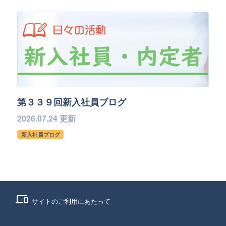
第３３９回新入社員ブログ
2026.07.24 更新
新入社員ブログ
phonelink
サイトのご利用にあたって