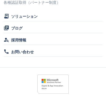
各種認証取得（パートナー制度）
receipt_long
ソリューション
library_books
ブログ
person_search
採用情報
call
お問い合わせ