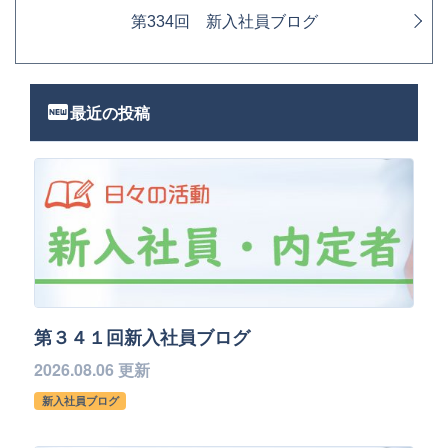
第334回 新入社員ブログ
fiber_new
最近の投稿
第３４１回新入社員ブログ
2026.08.06 更新
新入社員ブログ