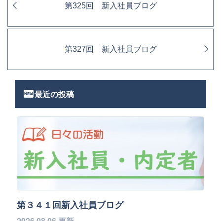
第325回 新入社員ブログ
第327回 新入社員ブログ
fiber_new
最近の投稿
第３４１回新入社員ブログ
2026.08.06 更新