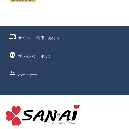
phonelink
サイトのご利用にあたって
policy
プライバシーポリシー
supervisor_account
パートナー