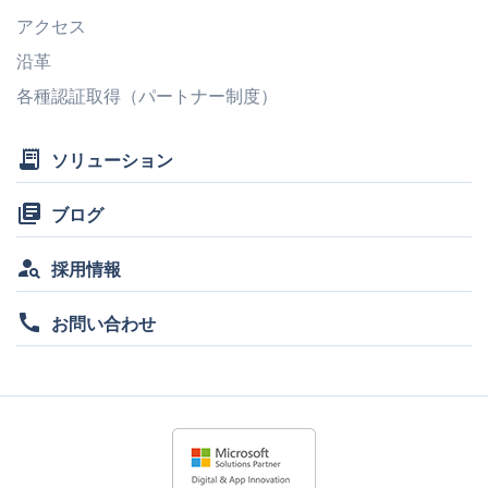
アクセス
沿革
各種認証取得（パートナー制度）
receipt_long
ソリューション
library_books
ブログ
person_search
採用情報
call
お問い合わせ