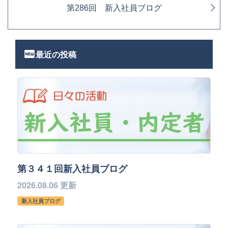
第286回 新入社員ブログ
fiber_new
最近の投稿
第３４１回新入社員ブログ
2026.08.06 更新
新入社員ブログ