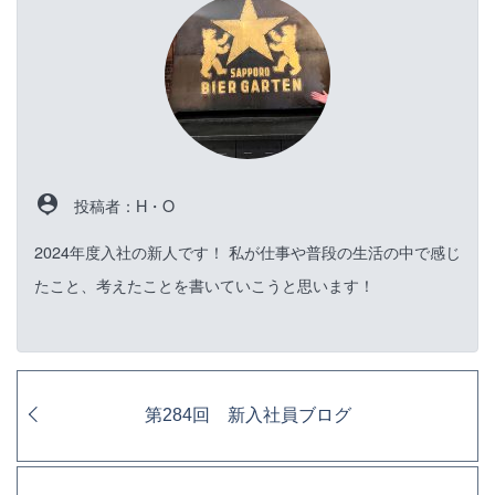
person_pin
投稿者：H・O
2024年度入社の新人です！ 私が仕事や普段の生活の中で感じ
たこと、考えたことを書いていこうと思います！
第284回 新入社員ブログ