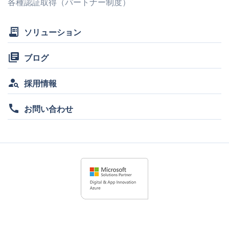
各種認証取得（パートナー制度）
receipt_long
ソリューション
library_books
ブログ
person_search
採用情報
call
お問い合わせ