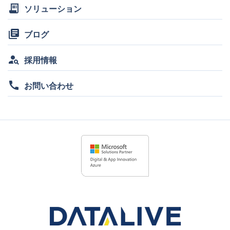
receipt_long
ソリューション
library_books
ブログ
person_search
採用情報
call
お問い合わせ