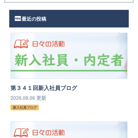
fiber_new
最近の投稿
第３４１回新入社員ブログ
2026.08.06 更新
新入社員ブログ