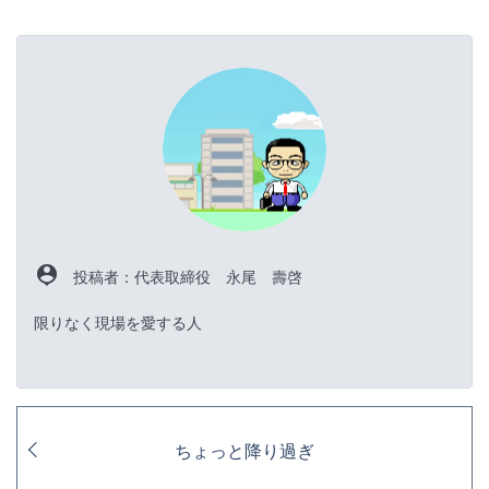
person_pin
投稿者：代表取締役 永尾 壽啓
限りなく現場を愛する人
ちょっと降り過ぎ