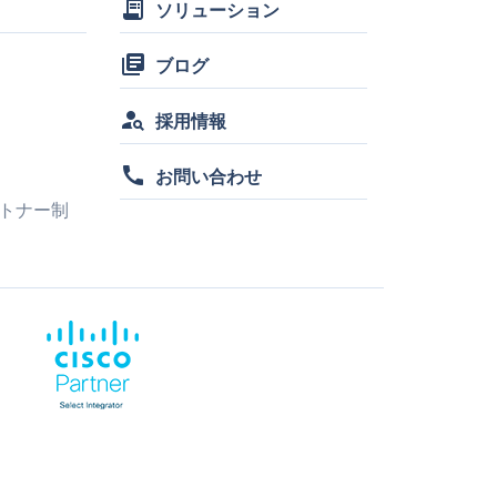
receipt_long
ソリューション
library_books
ブログ
person_search
採用情報
call
お問い合わせ
トナー制