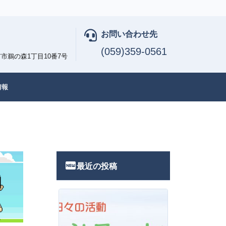
お問い合わせ先
(059)359-0561
市鵜の森1丁目10番7号
情報
fiber_new
最近の投稿