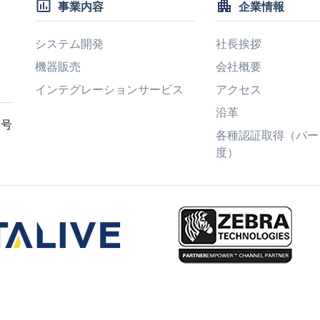
insert_chart_outlined
apartment
事業内容
企業情報
システム開発
社長挨拶
機器販売
会社概要
インテグレーションサービス
アクセス
沿革
7号
各種認証取得（パー
度）