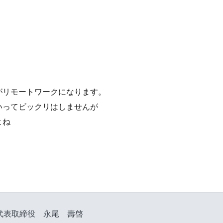
がリモートワークになります。
いってビックリはしませんが
よね
代表取締役 永尾 壽啓