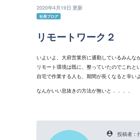
2020年4月19日 更新
社長ブログ
リモートワーク２
いよいよ、大府営業所に通勤しているみんな
リモート環境は既に、整っていたのでこれと
自宅で作業する人も、期間が長くなると辛い
なんかいい息抜きの方法が無いと．．．．
person_pin
投稿者：