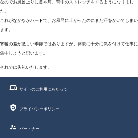
なのでお風呂上りに首や肩、背中のストレッチをするようになりまし
た。
これがなかなかハードで、お風呂に上がったのにまた汗をかいてしまい
ます。
寒暖の差が激しい季節ではありますが、体調に十分に気を付けて仕事に
集中しようと思います。
それでは失礼いたします。
phonelink
サイトのご利用にあたって
policy
プライバシーポリシー
supervisor_account
パートナー