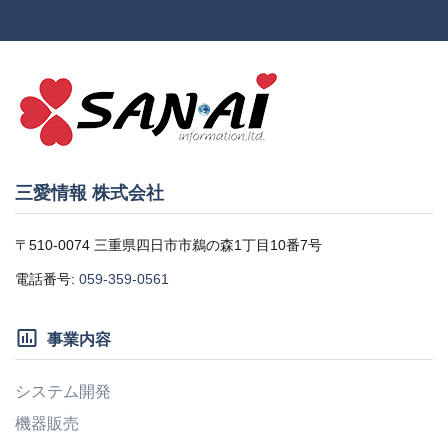
三愛情報 株式会社
〒510-0074 三重県四日市市鵜の森1丁目10番7号
電話番号:
059-359-0561
insert_chart_outlined
事業内容
システム開発
機器販売