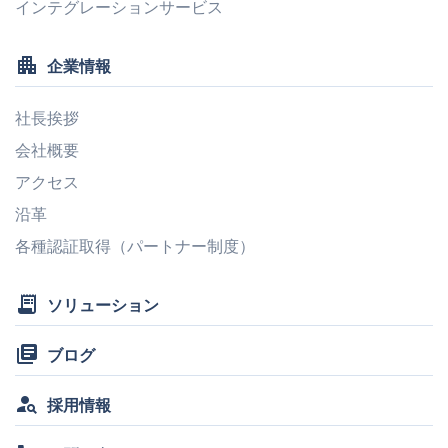
インテグレーションサービス
apartment
企業情報
社長挨拶
会社概要
アクセス
沿革
各種認証取得（パートナー制度）
receipt_long
ソリューション
library_books
ブログ
person_search
採用情報