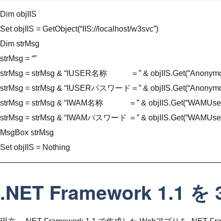
Dim objIIS
Set objIIS = GetObject(“IIS://localhost/w3svc”)
Dim strMsg
strMsg = “”
strMsg = strMsg & “IUSER名称 ＝” & objIIS.Get(“Anonymou
strMsg = strMsg & “IUSERパスワード＝” & objIIS.Get(“Anonymou
strMsg = strMsg & “IWAM名称 ＝” & objIIS.Get(“WAMUserN
strMsg = strMsg & “IWAMパスワード ＝” & objIIS.Get(“WAMUserP
MsgBox strMsg
Set objIIS = Nothing
————————————————————————————
.NET Framework 1.1 を 