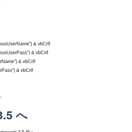
sUserName”) & vbCrlf
sUserPass”) & vbCrlf
ame”) & vbCrlf
ass”) & vbCrlf
-
3.5 へ